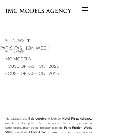
Post
ALL NEWS
PARIS FASHION WEEK
ALL NEWS
IMC MODELS
HOUSE OF FASHION | 2026
HOUSE OF FASHION | 2025
No passado dia 
3 de outubro
, o icónico 
Hotel Plaza Athénée
, 
em Paris, foi palco de uma noite de puro glamour e 
sofisticação. Inserido na programação da 
Paris Fashion Week 
2025
, o estilista 
Lloyd Arceo
 apresentou a sua nova coleção 