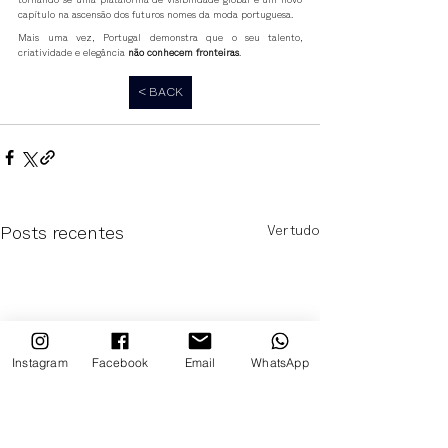
capítulo na ascensão dos futuros nomes da moda portuguesa.
Mais uma vez, Portugal demonstra que o seu talento, 
criatividade e elegância 
não conhecem fronteiras
.
< BACK
Ver tudo
Posts recentes
Instagram
Facebook
Email
WhatsApp