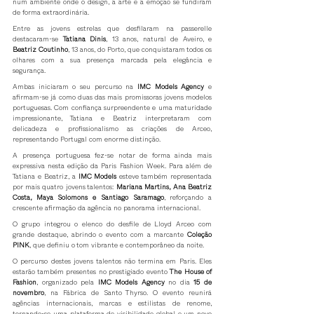
num ambiente onde o design, a arte e a emoção se fundiram 
de forma extraordinária.
Entre as jovens estrelas que desfilaram na passerelle 
destacaram-se 
Tatiana Dinis
, 13 anos, natural de Aveiro, e 
Beatriz Coutinho
, 13 anos, do Porto, que conquistaram todos os 
olhares com a sua presença marcada pela elegância e 
segurança.
Ambas iniciaram o seu percurso na 
IMC Models Agency
 e 
afirmam-se já como duas das mais promissoras jovens modelos 
portuguesas. Com confiança surpreendente e uma maturidade 
impressionante, Tatiana e Beatriz interpretaram com 
delicadeza e profissionalismo as criações de Arceo, 
representando Portugal com enorme distinção.
A presença portuguesa fez-se notar de forma ainda mais 
expressiva nesta edição da Paris Fashion Week. Para além de 
Tatiana e Beatriz, a 
IMC Models
 esteve também representada 
por mais quatro jovens talentos: 
Mariana Martins, Ana Beatriz 
Costa, Maya Solomons e Santiago Saramago
, reforçando a 
crescente afirmação da agência no panorama internacional.
O grupo integrou o elenco do desfile de Lloyd Arceo com 
grande destaque, abrindo o evento com a marcante 
Coleção 
PINK
, que definiu o tom vibrante e contemporâneo da noite.
O percurso destes jovens talentos não termina em Paris. Eles 
estarão também presentes no prestigiado evento 
The House of 
Fashion
, organizado pela 
IMC Models Agency
 no dia 
15 de 
novembro
, na Fábrica de Santo Thyrso. O evento reunirá 
agências internacionais, marcas e estilistas de renome, 
tornando-se uma plataforma de visibilidade global e um novo 