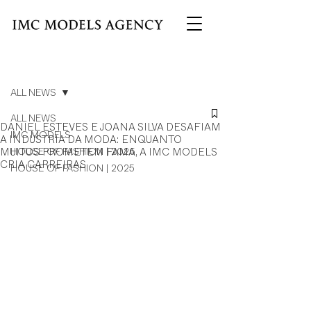
Post
ALL NEWS
ALL NEWS
DANIEL ESTEVES E JOANA SILVA DESAFIAM
IMC MODELS
A INDÚSTRIA DA MODA: ENQUANTO
MUITOS PROMETEM FAMA, A IMC MODELS
HOUSE OF FASHION | 2026
CRIA CARREIRAS
HOUSE OF FASHION | 2025