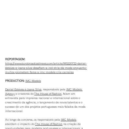
REPORTAGEM:
https://www.eurobroadcastnews.com/article/915220722-daniel-
esteves-e-joana-silva-desafiam-a-ind-stria-da-moda-enquanto-
muitos-prometem-fama-a-imc-models-cria-carreiras
PRODUCTION:
IMC Models
Daniel Esteves e Joana Silva
, responsáveis pela 
IMC Models 
Agency
 e criadores do 
The House of Fashion
, falam em 
entrevista para imprensa nacional e internacional sobre o 
crescimento da agência, o lançamento de novos talentos e o 
sucesso de um dos projetos portugueses mais falados da moda 
internacional.
Ao longo da conversa, os responsáveis pela 
IMC Models
abordam o impacto do 
The House of Fashion
 na criação de 
oportunidades para modelos portugueses e internacionais, a 