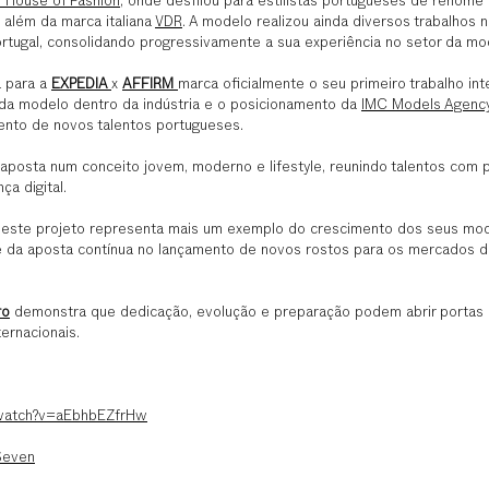
 House of Fashion
, onde desfilou para estilistas portugueses de renome
, além da marca italiana 
VDR
. A modelo realizou ainda diversos trabalhos n
tugal, consolidando progressivamente a sua experiência no setor da mod
 para a 
EXPEDIA 
x 
AFFIRM 
marca oficialmente o seu primeiro trabalho inte
da modelo dentro da indústria e o posicionamento da 
IMC Models Agenc
nto de novos talentos portugueses.
 aposta num conceito jovem, moderno e lifestyle, reunindo talentos com p
ça digital.
, este projeto representa mais um exemplo do crescimento dos seus mo
e da aposta contínua no lançamento de novos rostos para os mercados d
ro
 demonstra que dedicação, evolução e preparação podem abrir portas
ernacionais.
/watch?v=aEbhbEZfrHw
Seven