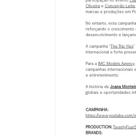
participação no evento 
The
Oliveira
 e 
Conceição Leite
marcas e produções em Por
No entanto, esta campanha
reforçando o crescimento 
desenvolvimento e lançame
A campanha “
The Trip Yips
”
internacional e forte presen
Para a 
IMC Models Agency
campanhas internacionais 
e entretenimento.
A história de 
Joana Montei
globais e oportunidades int
CAMPANHA:
https://www.youtube.com
PRODUCTION:
TwentyFour
BRANDS: