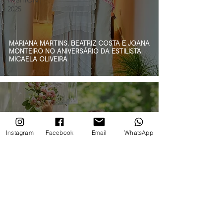
FASHION |
2025
MARIANA MARTINS, BEATRIZ COSTA E JOANA
MONTEIRO NO ANIVERSÁRIO DA ESTILISTA
MICAELA OLIVEIRA
Instagram
Facebook
Email
WhatsApp
MODELOS DA IMC MODELS NO NOVO
CATÁLOGO DA DR.KID PRIMAVERA/VERÃO