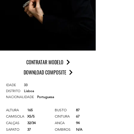
CONTRATAR MODELO
DOWNLOAD COMPOSITE
IDADE
33
DISTRITO
Lisboa
NACIONALIDADE
Portuguesa
ALTURA
165
BUSTO
87
CAMISOLA
XS/S
CINTURA
67
CALÇAS
32/34
ANCA
94
SAPATO
37
OMBROS
N/A