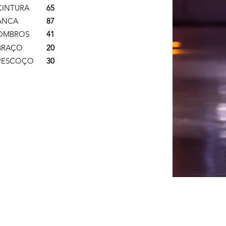
CINTURA
65
ANCA
87
OMBROS
41
BRAÇO
20
PESCOÇO
30