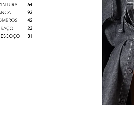
CINTURA
64
ANCA
93
OMBROS
42
BRAÇO
23
PESCOÇO
31