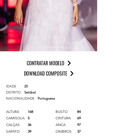
CONTRATAR MODELO
DOWNLOAD COMPOSITE
IDADE
20
DISTRITO
Setúbal
NACIONALIDADE
Portuguesa
ALTURA
168
BUSTO
84
CAMISOLA
S
CINTURA
69
CALÇAS
36
ANCA
97
SAPATO
39
OMBROS
37