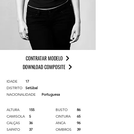
CONTRATAR MODELO
DOWNLOAD COMPOSITE
IDADE
17
DISTRITO
Setúbal
NACIONALIDADE
Portuguesa
ALTURA
155
BUSTO
86
CAMISOLA
S
CINTURA
65
CALÇAS
36
ANCA
96
SAPATO
37
OMBROS
39