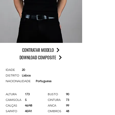
CONTRATAR MODELO
DOWNLOAD COMPOSITE
IDADE
20
DISTRITO
Lisboa
NACIONALIDADE
Portuguesa
ALTURA
173
BUSTO
90
CAMISOLA
S
CINTURA
73
CALÇAS
46/48
ANCA
99
SAPATO
40/41
OMBROS
48