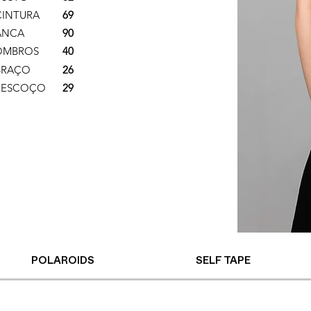
CINTURA
69
ANCA
90
OMBROS
40
BRAÇO
26
PESCOÇO
29
POLAROIDS
SELF TAPE