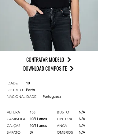
CONTRATAR MODELO
DOWNLOAD COMPOSITE
IDADE
10
DISTRITO
Porto
NACIONALIDADE
Portuguesa
ALTURA
153
BUSTO
N/A
CAMISOLA
10/11 anos
CINTURA
N/A
CALÇAS
10/11 anos
ANCA
N/A
SAPATO
37
OMBROS
N/A