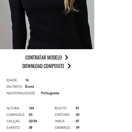
CONTRATAR MODELO
DOWNLOAD COMPOSITE
IDADE
16
DISTRITO
Évora
NACIONALIDADE
Portuguesa
ALTURA
164
BUSTO
81
CAMISOLA
XS
CINTURA
60
CALÇAS
32/34
ANCA
87
SAPATO
38
OMBROS
39