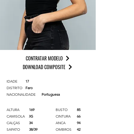
CONTRATAR MODELO
DOWNLOAD COMPOSITE
IDADE
17
DISTRITO
Faro
NACIONALIDADE
Portuguesa
ALTURA
169
BUSTO
85
CAMISOLA
XS
CINTURA
66
CALÇAS
34
ANCA
94
SAPATO
38/39
OMBROS
42