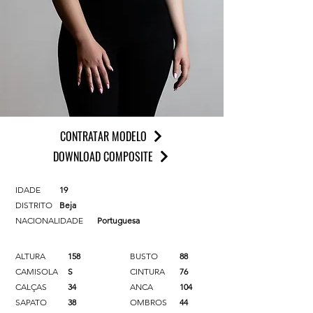
CONTRATAR MODELO
DOWNLOAD COMPOSITE
IDADE
19
DISTRITO
Beja
NACIONALIDADE
Portuguesa
ALTURA
158
BUSTO
88
CAMISOLA
S
CINTURA
76
CALÇAS
34
ANCA
104
SAPATO
38
OMBROS
44