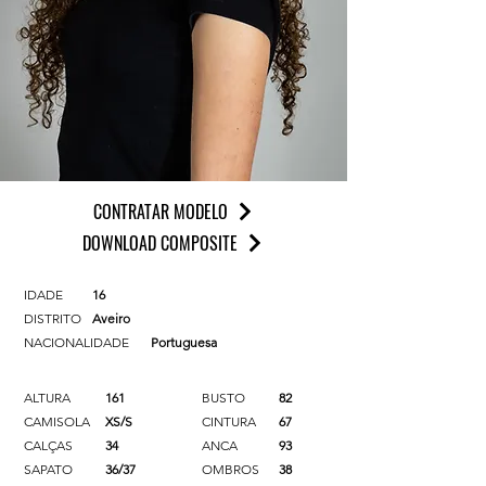
CONTRATAR MODELO
DOWNLOAD COMPOSITE
IDADE
16
DISTRITO
Aveiro
NACIONALIDADE
Portuguesa
ALTURA
161
BUSTO
82
CAMISOLA
XS/S
CINTURA
67
CALÇAS
34
ANCA
93
SAPATO
36/37
OMBROS
38