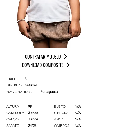
CONTRATAR MODELO
DOWNLOAD COMPOSITE
IDADE
3
DISTRITO
Setúbal
NACIONALIDADE
Portuguesa
ALTURA
99
BUSTO
N/A
CAMISOLA
3 anos
CINTURA
N/A
CALÇAS
3 anos
ANCA
N/A
SAPATO
24/25
OMBROS
N/A