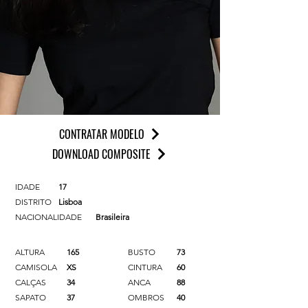
CONTRATAR MODELO
DOWNLOAD COMPOSITE
IDADE
17
DISTRITO
Lisboa
NACIONALIDADE
Brasileira
ALTURA
165
BUSTO
73
CAMISOLA
XS
CINTURA
60
CALÇAS
34
ANCA
88
SAPATO
37
OMBROS
40