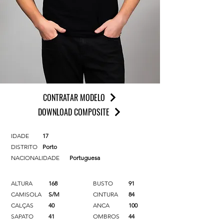
CONTRATAR MODELO
DOWNLOAD COMPOSITE
IDADE
17
DISTRITO
Porto
NACIONALIDADE
Portuguesa
ALTURA
168
BUSTO
91
CAMISOLA
S/M
CINTURA
84
CALÇAS
40
ANCA
100
SAPATO
41
OMBROS
44