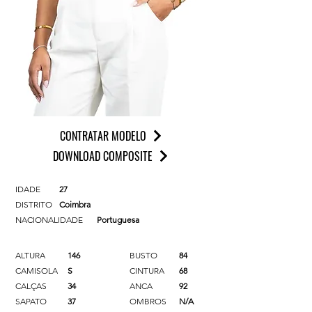
CONTRATAR MODELO
DOWNLOAD COMPOSITE
IDADE
27
DISTRITO
Coimbra
NACIONALIDADE
Portuguesa
ALTURA
146
BUSTO
84
CAMISOLA
S
CINTURA
68
CALÇAS
34
ANCA
92
SAPATO
37
OMBROS
N/A