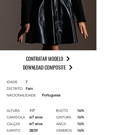
CONTRATAR MODELO
DOWNLOAD COMPOSITE
IDADE
7
DISTRITO
Faro
NACIONALIDADE
Portuguesa
ALTURA
117
BUSTO
N/A
CAMISOLA
6/7 anos
CINTURA
N/A
CALÇAS
6/7 anos
ANCA
N/A
SAPATO
28/29
OMBROS
N/A