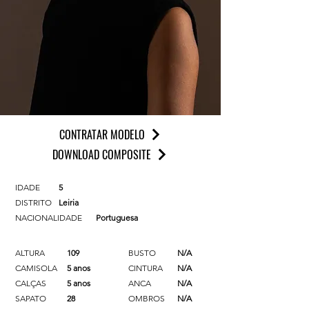
CONTRATAR MODELO
DOWNLOAD COMPOSITE
IDADE
5
DISTRITO
Leiria
NACIONALIDADE
Portuguesa
ALTURA
109
BUSTO
N/A
CAMISOLA
5 anos
CINTURA
N/A
CALÇAS
5 anos
ANCA
N/A
SAPATO
28
OMBROS
N/A