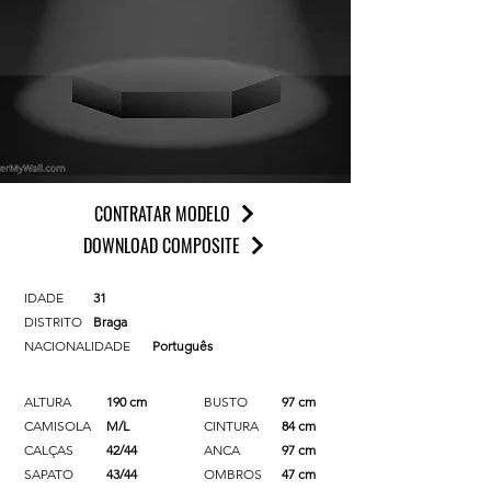
CONTRATAR MODELO
DOWNLOAD COMPOSITE
IDADE
31
DISTRITO
Braga
NACIONALIDADE
Português
ALTURA
190 cm
BUSTO
97 cm
CAMISOLA
M/L
CINTURA
84 cm
CALÇAS
42/44
ANCA
97 cm
SAPATO
43/44
OMBROS
47 cm